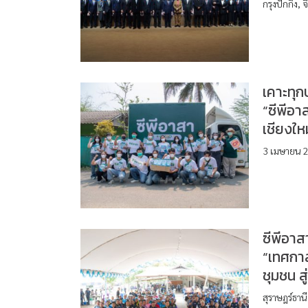
กรุงปักกิ่ง
เคาะทุ
“ซีพีอา
เชียงใหม
3 เมษายน 2
ซีพีอา
“เทศกา
ชุมชน ส
สุราษฎร์ธา