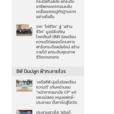
กระบือทันสมัย ยกระดับ
อาชีพเกษตรกรและขับ
เคลื่อนเศรษฐกิจฐานราก
อย่างยั่งยืน
จาก “ไถ่ชีวิต” สู่ “สร้าง
ชีวิต” มูลนิธิเจริญ
โภคภัณฑ์ (ซีพี) ร้อยเรียง
ความดีต่อยอดโครงการ
่
ฟาร์มกระบือสมัยใหม่ สร้าง
รายได้ ยกระดับคุณภาพ
ชีวิตเกษตรกร
ซีพี ปันปลูก ฟ้าทะลายโจร
‘เครือซีพี มุ่งมั่นร้อยเรียง
ความดี’ เดินหน้ามอบ
“หน้ากากอนามัย CP” แก่
รพ.แม่สอด หนุนแพทย์-
ประชาชน ตั้งการ์ดสู้โควิด
า
ประธานอาวุโส ‘ธนินท์