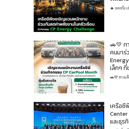
🔥 ลดจริง เ
🚗💚 ทา
คนมาร่
Energy
เล็กๆ ที
🚗💚 ทางเด
เครือซี
Center 
และธุร