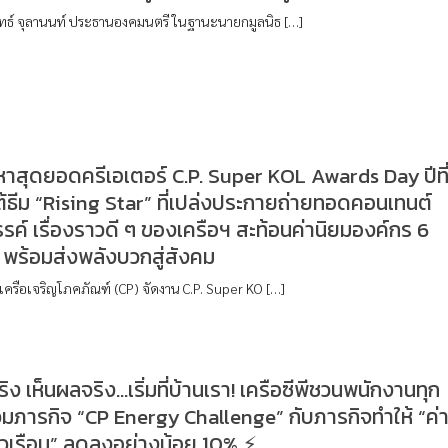
ุทธ์ จุลานนท์ ประธานองคมนตรี ในฐานะนายกมูลนิธ […]
นหาสุดยอดครีเอเตอร์ C.P. Super KOL Awards Day ปีที
้ธีม “Rising Star” ที่เปล่งประกายถ่ายทอดคอนเทนต์
รค์ เรื่องราวดี ๆ ของเครือฯ สะท้อนค่านิยมองค์กร 6
พร้อมส่งพลังบวกสู่สังคม
เครือเจริญโภคภัณฑ์ (CP) จัดงาน C.P. Super KO […]
ิง เห็นผลจริง…เริ่มที่บ้านเรา! เครือซีพีชวนพนักงานทุก
มภารกิจ “CP Energy Challenge” กับภารกิจทำให้ “ค่
ัวเรือน” ลดลงอย่างน้อย 10% ⚡