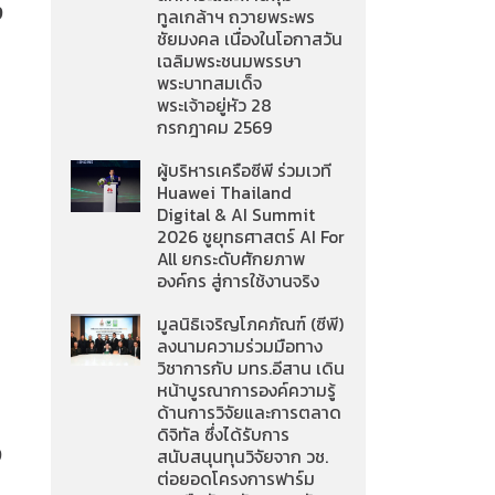
ง
ทูลเกล้าฯ ถวายพระพร
ชัยมงคล เนื่องในโอกาสวัน
เฉลิมพระชนมพรรษา
พระบาทสมเด็จ
พระเจ้าอยู่หัว 28
กรกฎาคม 2569
ผู้บริหารเครือซีพี ร่วมเวที
Huawei Thailand
ก
Digital & AI Summit
2026 ชูยุทธศาสตร์ AI For
All ยกระดับศักยภาพ
องค์กร สู่การใช้งานจริง
มูลนิธิเจริญโภคภัณฑ์ (ซีพี)
ลงนามความร่วมมือทาง
วิชาการกับ มทร.อีสาน เดิน
หน้าบูรณาการองค์ความรู้
ด้านการวิจัยและการตลาด
ดิจิทัล ซึ่งได้รับการ
ง
สนับสนุนทุนวิจัยจาก วช.
ต่อยอดโครงการฟาร์ม