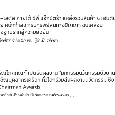
–โลตัส ภายใต้ ซีพี แอ็กซ์ตร้า แหล่งรวมสินค้า GI อันดั
ย ผนึกกำลัง กรมทรัพย์สินทางปัญญา ขับเคลื่อน
จฐานรากสู่ความยั่งยืน
แอ็กซ์ตร้า จำกัด (มหาชน) ผู้ดำเนินธุรกิจค้า […]
จริญโภคภัณฑ์ เปิดรับผลงาน “มหกรรมนวัตกรรมบัวบา
ชิญบุคลากรเครือฯ ทั่วโลกร่วมส่งผลงานนวัตกรรม ชิง
 Chairman Awards
โภคภัณฑ์ เดินหน้าส่งเสริมวัฒนธรรมองค์กรแห่งนว […]