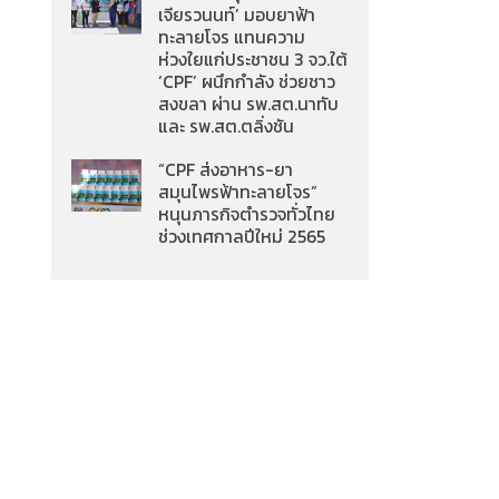
เจียรวนนท์’ มอบยาฟ้า
ทะลายโจร แทนความ
ห่วงใยแก่ประชาชน 3 จว.ใต้
‘CPF’ ผนึกกำลัง ช่วยชาว
สงขลา ผ่าน รพ.สต.นาทับ
และ รพ.สต.ตลิ่งชัน
ก
“CPF ส่งอาหาร-ยา
สมุนไพรฟ้าทะลายโจร”
หนุนภารกิจตำรวจทั่วไทย
ช่วงเทศกาลปีใหม่ 2565