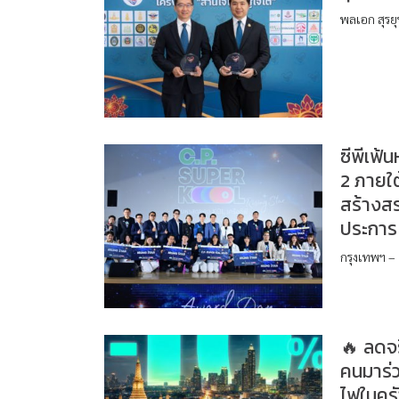
พลเอก สุรย
ซีพีเฟ้
2 ภายใต
สร้างสร
ประการ 
กรุงเทพฯ – 
🔥 ลดจร
คนมาร่ว
ไฟในคร