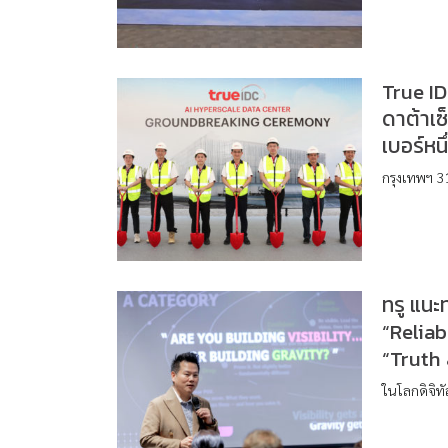
True ID
ดาต้าเซ
เบอร์หน
กรุงเทพฯ 31
ทรู แนะ
“Reliab
“Truth 
ในโลกดิจิทั