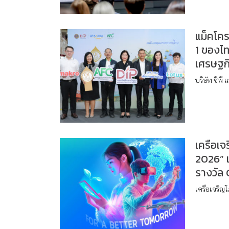
แม็คโคร
1 ของไท
เศรษฐกิ
บริษัท ซีพี 
เครือเ
2026” เ
รางวัล
เครือเจริญ