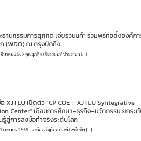
ะธานกรรมการสุภกิต เจียรวนนท์” ร่วมพิธีก่อตั้งองค์กา
ลก (WDO) ณ กรุงปักกิ่ง
 30 มีนาคม 2569 คุณสุภกิต เจียรวนนท์ ประธานก […]
บมือ XJTLU เปิดตัว “CP COE – XJTLU Syntegrative
on Center” เชื่อมการศึกษา–ธุรกิจ–นวัตกรรม ยกระด
นรู้สู่การลงมือทำจริงระดับโลก
 3 เมษายน 2569 – เครือเจริญโภคภัณฑ์ (เครือซีพ […]