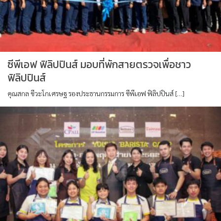
ซีพีเอฟ ฟิลิปปินส์ มอบที่พักสายตรวจเพื่อชาว
ฟิลิปปินส์
คุณสกล ชีวะโกเศรษฐ รองประธานกรรมการ ซีพีเอฟ ฟิลิปปินส์ […]