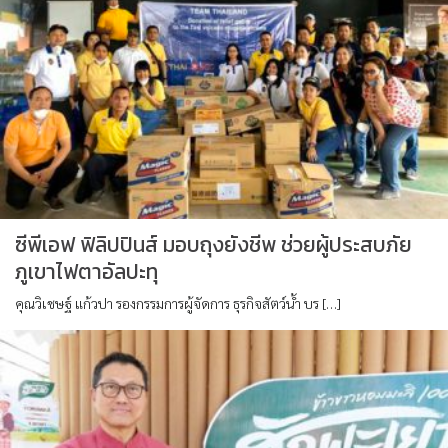
ซีพีเอฟ ฟิลิปปินส์ มอบถุงยังชีพ ช่วยผู้ประสบภัย
ภูเขาไฟตาอัลปะทุ
คุณวิเชษฐ์ แก้วปา รองกรรมการผู้จัดการ ธุรกิจสัตว์น้ำ บร […]