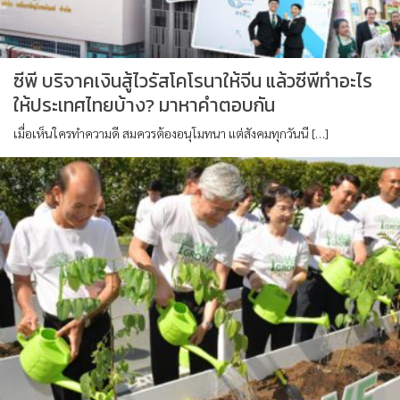
ซีพี บริจาคเงินสู้ไวรัสโคโรนาให้จีน แล้วซีพีทำอะไร
ให้ประเทศไทยบ้าง? มาหาคำตอบกัน
เมื่อเห็นใครทำความดี สมควรต้องอนุโมทนา แต่สังคมทุกวันนี […]