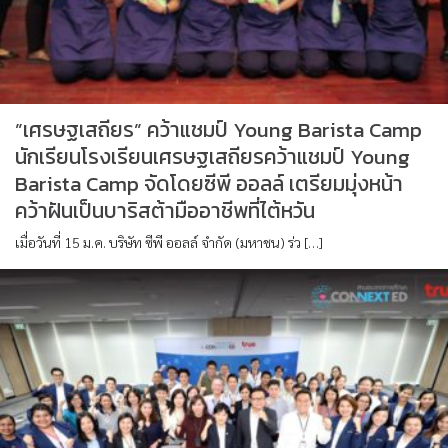
”เศรษฐเสถียร” คว้าแชมป์ Young Barista Camp
นักเรียนโรงเรียนเศรษฐเสถียรคว้าแชมป์ Young
Barista Camp จัดโดยซีพี ออลล์ เตรียมมุ่งหน้า
คว้าฝันเป็นบาริสต้ามืออาชีพที่ไต้หวัน
เมื่อวันที่ 15 ม.ค. บริษัท ซีพี ออลล์ จำกัด (มหาชน) ร่ว […]