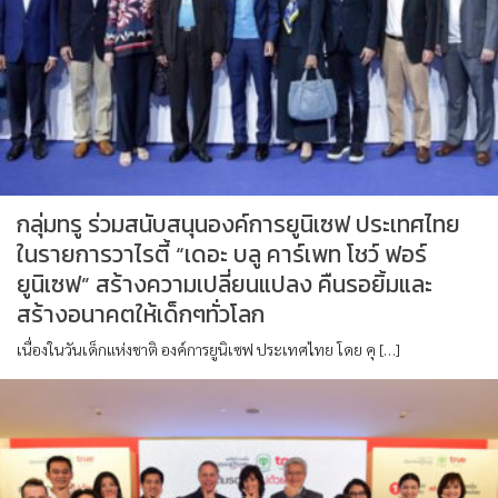
กลุ่มทรู ร่วมสนับสนุนองค์การยูนิเซฟ ประเทศไทย
ในรายการวาไรตี้ “เดอะ บลู คาร์เพท โชว์ ฟอร์
ยูนิเซฟ” สร้างความเปลี่ยนแปลง คืนรอยิ้มและ
สร้างอนาคตให้เด็กๆทั่วโลก
เนื่องในวันเด็กแห่งชาติ องค์การยูนิเซฟ ประเทศไทย โดย คุ […]