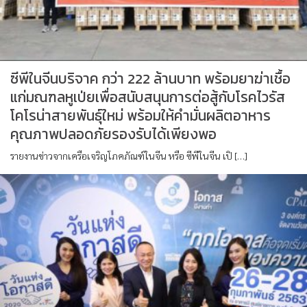
ซีพีในจีนบริจาค กว่า 222 ล้านบาท พร้อมยาฆ่าเชื้อ
แก่มณฑลหูเป่ยเพื่อสนับสนุนการต่อสู้กับโรคไวรัส
โคโรน่าสายพันธุ์ใหม่ พร้อมให้คำมั่นผลิตอาหาร
คุณภาพปลอดภัยรองรับได้เพียงพอ
รายงานข่าวจากเครือเจริญโภคภัณฑ์ในจีน หรือ ซีพีในจีน เปิ […]