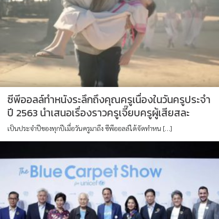
ซีพีออลล์ทำหนังระลึกถึงคุณครูเนื่องในวันครูประจำ
ปี 2563 นำเสนอเรื่องราวครูเจี๊ยบครูผู้เสียสละ
เป็นประจำปีของทุกปีเมื่อวันครูมาถึง ซีพีออลล์ได้จัดทำหน […]