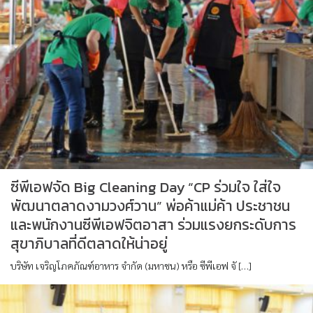
ซีพีเอฟจัด Big Cleaning Day “CP ร่วมใจ ใส่ใจ
พัฒนาตลาดงามวงศ์วาน” พ่อค้าแม่ค้า ประชาชน
และพนักงานซีพีเอฟจิตอาสา ร่วมแรงยกระดับการ
สุขาภิบาลที่ดีตลาดให้น่าอยู่
บริษัท เจริญโภคภัณฑ์อาหาร จำกัด (มหาชน) หรือ ซีพีเอฟ จั […]