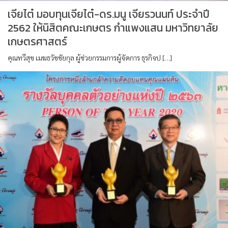
เจียไต๋ มอบทุนเจียไต๋-ดร.มนู เจียรวนนท์ ประจำปี
2562 ให้นิสิตคณะเกษตร กำแพงแสน มหาวิทยาลัย
เกษตรศาสตร์
คุณทวีสุข เมฆธวัชชัยกุล ผู้ช่วยกรรมการผู้จัดการ ธุรกิจป […]