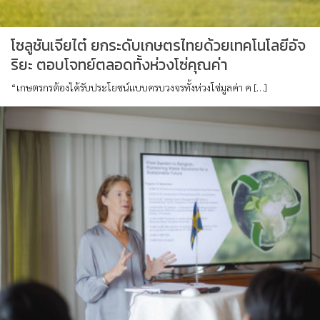
โซลูชันเจียไต๋ ยกระดับเกษตรไทยด้วยเทคโนโลยีอัจ
ริยะ ตอบโจทย์ตลอดทั้งห่วงโซ่คุณค่า
“เกษตรกรต้องได้รับประโยชน์แบบครบวงจรทั้งห่วงโซ่มูลค่า ค […]