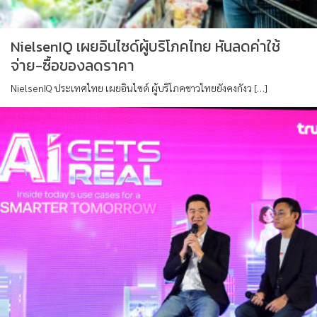
NielsenIQ เผยอินไซด์ผู้บริโภคไทย หันลดค่าใช้
จ่าย-ซื้อของลดราคา
NielsenIQ ประเทศไทย เผยอินไซด์ ผู้บริโภคชาวไทยยังคงกังว […]