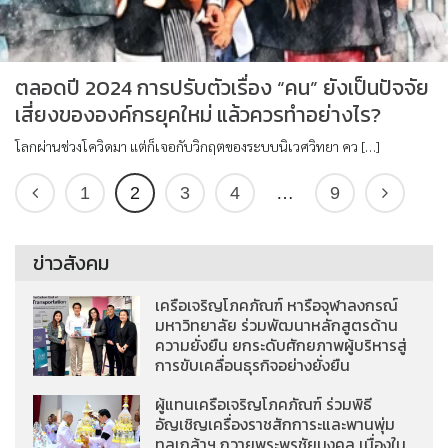
ตลอดปี 2024 การปรับตัวเรื่อง “คน” ยังเป็นปัจจัย
เสี่ยงขององค์กรยุคใหม่ แล้วควรทำอย่างไร?
โลกผ่านช่วงโควิดมา แต่ก็เจอกับวิกฤตของระบบนิเวศวิทยา คว […]
1
2
3
4
…
9
ข่าวสังคม
เครือเจริญโภคภัณฑ์ หารือจุฬาลงกรณ์
มหาวิทยาลัย ร่วมพัฒนาหลักสูตรด้าน
ความยั่งยืน ยกระดับศักยภาพผู้บริหารสู่
การขับเคลื่อนธุรกิจอย่างยั่งยืน
ผู้แทนเครือเจริญโภคภัณฑ์ ร่วมพิธี
อัญเชิญเครื่องราชสักการะและพานพุ่ม
ทูลเกล้าฯ ถวายพระพรชัยมงคล เนื่องใน