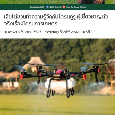
เจียไต๋ชวนทำความรู้จักกับโดรนกูรู ผู้เชี่ยวชาญตัว
จริงเรื่องโดรนการเกษตร
กรุงเทพฯ 3 ธันวาคม 2567 – “เพราะทุกวินาทีที่โดรนเกษตรขึ […]