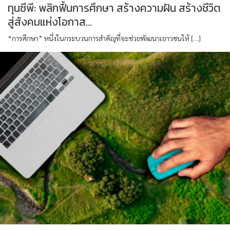
ทุนซีพี: พลิกฟื้นการศึกษา สร้างความฝัน สร้างชีวิต
สู่สังคมแห่งโอกาส…
“การศึกษา” หนึ่งในกระบวนการสำคัญที่จะช่วยพัฒนาเยาวชนให้ […]