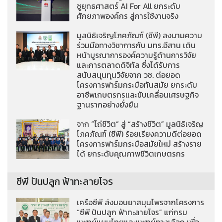
ชูยุทธศาสตร์ AI For All ยกระดับ
ศักยภาพองค์กร สู่การใช้งานจริง
มูลนิธิเจริญโภคภัณฑ์ (ซีพี) ลงนามความ
ร่วมมือทางวิชาการกับ มทร.อีสาน เดิน
หน้าบูรณาการองค์ความรู้ด้านการวิจัย
และการตลาดดิจิทัล ซึ่งได้รับการ
สนับสนุนทุนวิจัยจาก วช. ต่อยอด
โครงการฟาร์มกระบือทันสมัย ยกระดับ
อาชีพเกษตรกรและขับเคลื่อนเศรษฐกิจ
ฐานรากอย่างยั่งยืน
จาก “ไถ่ชีวิต” สู่ “สร้างชีวิต” มูลนิธิเจริญ
โภคภัณฑ์ (ซีพี) ร้อยเรียงความดีต่อยอด
โครงการฟาร์มกระบือสมัยใหม่ สร้างราย
ได้ ยกระดับคุณภาพชีวิตเกษตรกร
ซีพี ปันปลูก ฟ้าทะลายโจร
เครือซีพี ส่งมอบยาสมุนไพรจากโครงการ
“ซีพี ปันปลูก ฟ้าทะลายโจร” แก่กรม