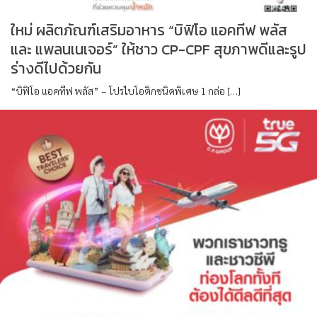
ใหม่ ผลิตภัณฑ์เสริมอาหาร “บิฟิโอ แอคทีฟ พลัส
และ แพลนเนเจอร์” ให้ชาว CP-CPF สุขภาพดีและรูป
ร่างดีไปด้วยกัน
“บิฟิโอ แอคทีฟ พลัส” – โปรไบโอติกชนิดพิเศษ 1 กล่อ […]