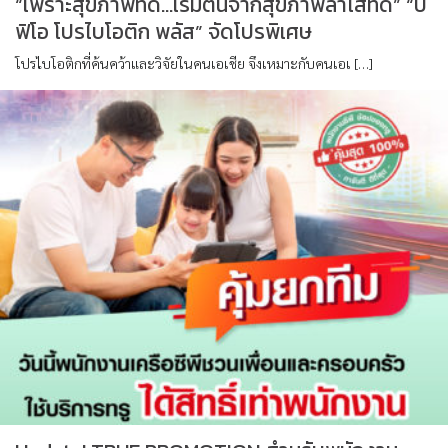
“เพราะสุขภาพที่ดี…เริ่มต้นจากสุขภาพลำไส้ที่ดี” “บิ
ฟิโอ โปรไบโอติก พลัส” จัดโปรพิเศษ
โปรไบโอติกที่ค้นคว้าและวิจัยในคนเอเชีย จึงเหมาะกับคนเอเ […]