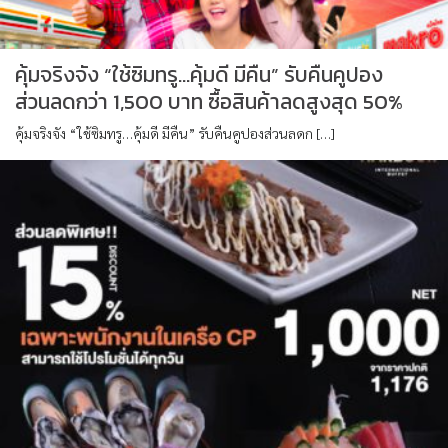
คุ้มจริงจัง “ใช้ซิมทรู…คุ้มดี มีคืน” รับคืนคูปอง
ส่วนลดกว่า 1,500 บาท ซื้อสินค้าลดสูงสุด 50%
คุ้มจริงจัง “ใช้ซิมทรู…คุ้มดี มีคืน” รับคืนคูปองส่วนลดก […]