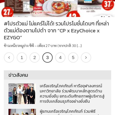
#โปรตัวแม่ ไม่แคร์ไม่ได้! รวมโปรโมชั่นโดนๆ ที่เหล่า
ตัวแม่ต้องตามไปตำ จาก “CP x EzyChoice x
EZYGO”
ข้าวเหนียวหมูย่าง ซีพี – เพียง 27 บาท (จากปกติ 30 […]
1
2
3
4
5
ข่าวสังคม
เครือเจริญโภคภัณฑ์ หารือจุฬาลงกรณ์
มหาวิทยาลัย ร่วมพัฒนาหลักสูตรด้าน
ความยั่งยืน ยกระดับศักยภาพผู้บริหารสู่
การขับเคลื่อนธุรกิจอย่างยั่งยืน
ผู้แทนเครือเจริญโภคภัณฑ์ ร่วมพิธี