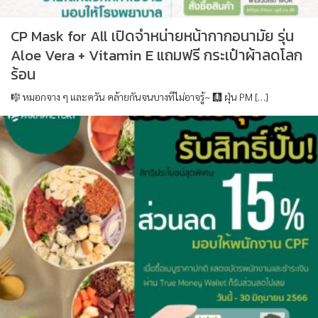
CP Mask for All เปิดจำหน่ายหน้ากากอนามัย รุ่น
Aloe Vera + Vitamin E แถมฟรี กระเป๋าผ้าลดโลก
ร้อน
🎼 หมอกจาง ๆ และควัน คล้ายกันจนบางทีไม่อาจรู้~ 🩻 ฝุ่น PM […]