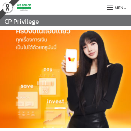
Skip
MENU
to
content
CP Privilege