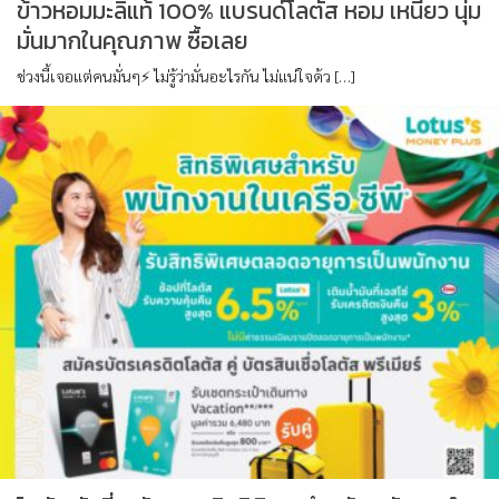
ข้าวหอมมะลิแท้ 100% แบรนด์โลตัส หอม เหนียว นุ่ม
มั่นมากในคุณภาพ ซื้อเลย
ช่วงนี้เจอแต่คนมั่นๆ⚡️ ไม่รู้ว่ามั่นอะไรกัน ไม่แน่ใจด้ว […]