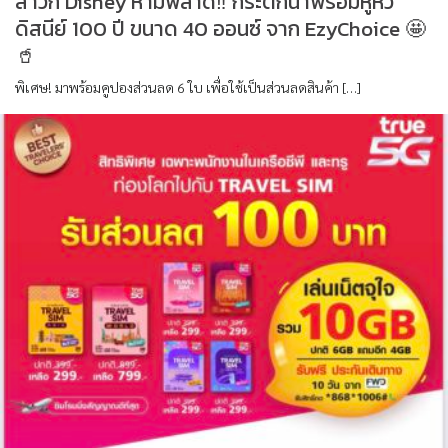
สาวก Disney ห้ามพลาด‼️ กระติกน้ำพร้อมหูหิ้ว
ดิสนีย์ 100 ปี ขนาด 40 ออนซ์ จาก EzyChoice 🤩
🥤
พิเศษ! มาพร้อมคูปองส่วนลด 6 ใบ เพื่อใช้เป็นส่วนลดสินค้า […]