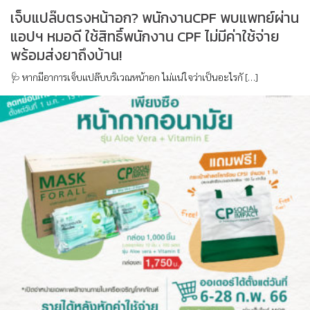
เจ็บแปล๊บตรงหน้าอก? พนักงานCPF พบแพทย์ผ่าน
แอปฯ หมอดี ใช้สิทธิ์พนักงาน CPF ไม่มีค่าใช้จ่าย
พร้อมส่งยาถึงบ้าน!
🩺 หากมีอาการเจ็บแปล๊บบริเวณหน้าอก ไม่แน่ใจว่าเป็นอะไรกั […]