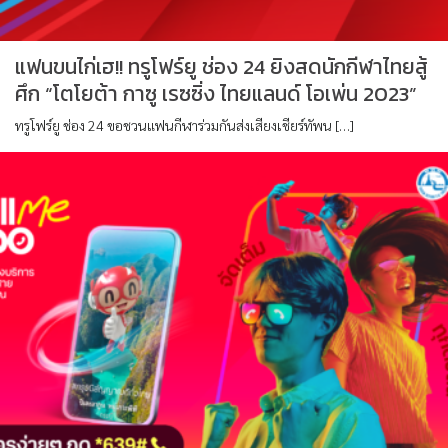
แฟนขนไก่เฮ!! ทรูโฟร์ยู ช่อง 24 ยิงสดนักกีฬาไทยสู้
ศึก “โตโยต้า กาซู เรซซิ่ง ไทยแลนด์ โอเพ่น 2023”
ทรูโฟร์ยู ช่อง 24 ขอชวนแฟนกีฬาร่วมกันส่งเสียงเชียร์ทัพน […]