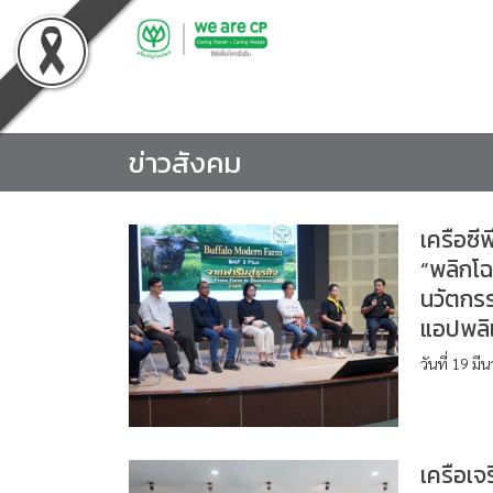
Skip
to
content
ข่าวสังคม
เครือซี
“พลิกโฉ
นวัตกร
แอปพลิเ
วันที่ 19 
เครือเจ