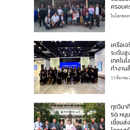
ครอบครั
ในโลกของกา
เครือเจ
ระดับสู
เทคโนโ
ทำงานสื
13 มีนาคม 
ทุกวินา
5G หนุน
เชื่อมส