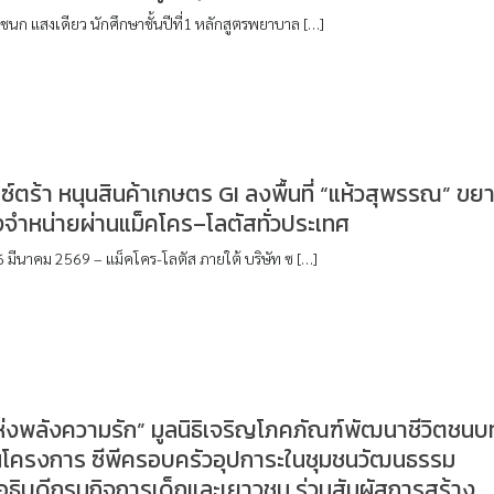
นก แสงเดียว นักศึกษาชั้นปีที่1 หลักสูตรพยาบาล […]
็กซ์ตร้า หนุนสินค้าเกษตร GI ลงพื้นที่ “แห้วสุพรรณ” ขย
จำหน่ายผ่านแม็คโคร–โลตัสทั่วประเทศ
6 มีนาคม 2569 – แม็คโคร-โลตัส ภายใต้ บริษัท ซ […]
ห่งพลังความรัก” มูลนิธิเจริญโภคภัณฑ์พัฒนาชีวิตชนบ
านโครงการ ซีพีครอบครัวอุปการะในชุมชนวัฒนธรรม
อธิบดีกรมกิจการเด็กและเยาวชน ร่วมสัมผัสการสร้าง