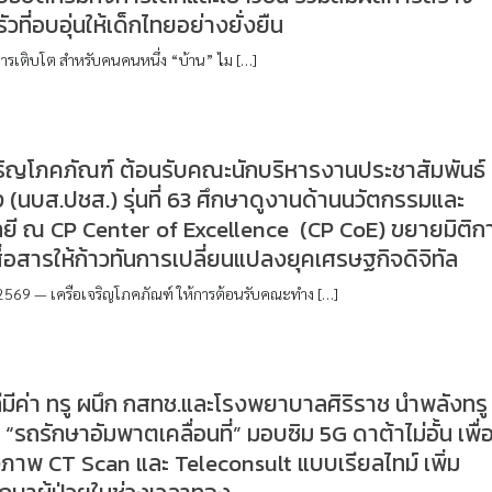
วที่อบอุ่นให้เด็กไทยอย่างยั่งยืน
รเติบโต สำหรับคนคนหนึ่ง “บ้าน” ไม […]
ริญโภคภัณฑ์ ต้อนรับคณะนักบริหารงานประชาสัมพันธ์
ง (นบส.ปชส.) รุ่นที่ 63 ศึกษาดูงานด้านนวัตกรรมและ
ลยี ณ CP Center of Excellence (CP CoE) ขยายมิติก
่อสารให้ก้าวทันการเปลี่ยนแปลงยุคเศรษฐกิจดิจิทัล
2569 — เครือเจริญโภคภัณฑ์ ให้การต้อนรับคณะทำง […]
ทีมีค่า ทรู ผนึก กสทช.และโรงพยาบาลศิริราช นำพลังทรู
 “รถรักษาอัมพาตเคลื่อนที่” มอบซิม 5G ดาต้าไม่อั้น เพื่
่งภาพ CT Scan และ Teleconsult แบบเรียลไทม์ เพิ่ม