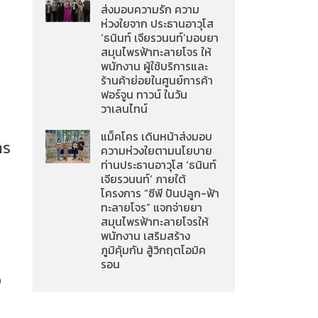
ส่งมอบความรัก ความ
ห่วงใยจาก ประธานอาวุโส
‘ธนินท์ เจียรวนนท์’มอบยา
สมุนไพรฟ้าทะลายโจร ให้
พนักงาน ผู้ใช้บริการและ
ร้านค้าย่อยในศูนย์การค้า
ฟอร์จูน ทาวน์ ในวัน
วาเลนไทน์
แม็คโคร เดินหน้าส่งมอบ
าร
ความห่วงใยตามนโยบาย
ท่านประธานอาวุโส ‘ธนินท์
เจียรวนนท์’ ภายใต้
โครงการ “ซีพี ปันปลูก-ฟ้า
ทะลายโจร” แจกจ่ายยา
สมุนไพรฟ้าทะลายโจรให้
พนักงาน เสริมสร้าง
ภูมิคุ้มกัน สู้วิกฤตโอมิค
รอน
อ