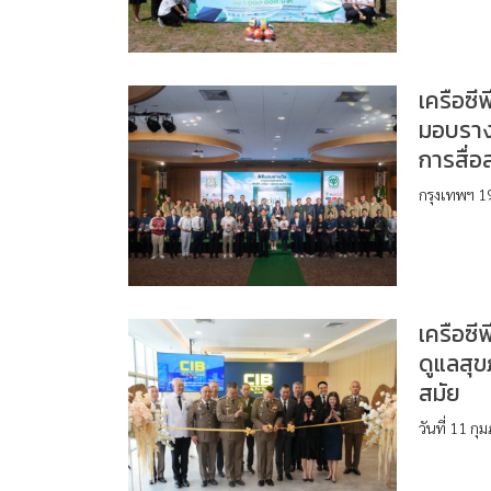
เครือซี
มอบรางว
การสื่อ
กรุงเทพฯ 19
เครือซี
ดูแลสุ
สมัย
วันที่ 11 ก