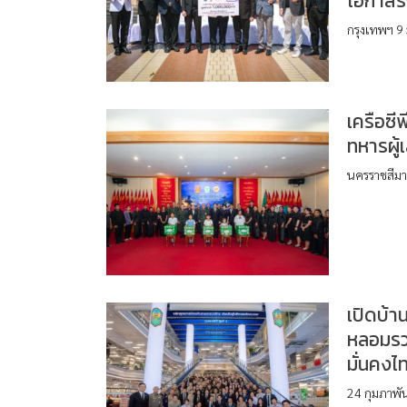
โอกาสรั
กรุงเทพฯ 9 
เครือซีพ
ทหารผู
นครราชสีมา
เปิดบ้าน
หลอมรวม
มั่นคงไ
24 กุมภาพั