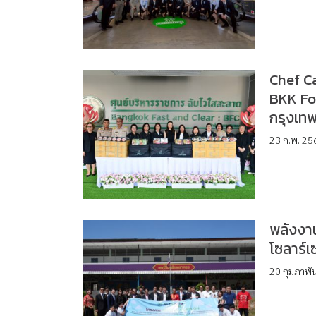
Chef C
BKK Fo
กรุงเท
23 ก.พ. 25
พลังงาน
โซลาร์
20 กุมภาพัน