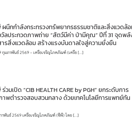
พี ผนึกกำลังกระทรวงทรัพยากรธรรมชาติและสิ่งแวดล้อ
ัลประกวดภาพถ่าย “สัตว์มีค่า ป่ามีคุณ” ปีที่ 31 จุดพลั
สารสิ่งแวดล้อม สร้างแรงบันดาลใจสู่ความยั่งยืน
 กุมภาพันธ์ 2569 – เครือเจริญโภคภัณฑ์ (เครือ […]
พี ร่วมเปิด “CIB HEALTH CARE by PGH” ยกระดับการ
ขภาพตำรวจสอบสวนกลาง ด้วยเทคโนโลยีการแพทย์ทัน
ุมภาพันธ์ 2569 เครือเจริญโภคภัณฑ์ (ซีพี) โดย […]