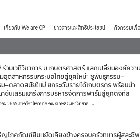
เกี่ยวกับ We are CP
ข่าวสารและสิทธิประโยชน์
กิจกรรมเพื่
พี ร่วมเวทีวิชาการ ม.เกษตรศาสตร์ แลกเปลี่ยนองค์ความร
มอุตสาหกรรมกระบือไทยสู่ยุคใหม่” ชูพันธุกรรม–
รม–ตลาดสมัยใหม่ ยกระดับรายได้เกษตรกร พร้อมนำ
คชันเสริมแกร่งการบริหารจัดการฟาร์มสู่ยุคดิจิทัล
มีนาคม 2569 ภาควิชาสัตวบาล คณะเกษตร มหาวิทยาล […]
ริญโภคภัณฑ์ยืนหยัดเคียงข้างครอบครัวทหารผู้สละชีพ