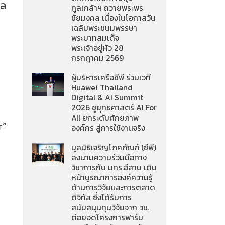
แล
ทูลเกล้าฯ ถวายพระพร
ชัยมงคล เนื่องในโอกาสวัน
เฉลิมพระชนมพรรษา
พระบาทสมเด็จ
พระเจ้าอยู่หัว 28
กรกฎาคม 2569
ผู้บริหารเครือซีพี ร่วมเวที
Huawei Thailand
Digital & AI Summit
2026 ชูยุทธศาสตร์ AI For
All ยกระดับศักยภาพ
r”
องค์กร สู่การใช้งานจริง
มูลนิธิเจริญโภคภัณฑ์ (ซีพี)
ลงนามความร่วมมือทาง
วิชาการกับ มทร.อีสาน เดิน
หน้าบูรณาการองค์ความรู้
ด้านการวิจัยและการตลาด
ดิจิทัล ซึ่งได้รับการ
สนับสนุนทุนวิจัยจาก วช.
ต่อยอดโครงการฟาร์ม