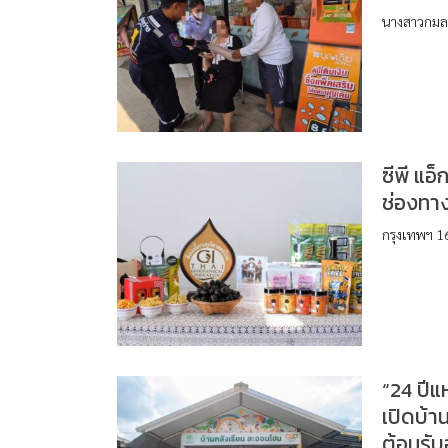
นางสาวกมลช
ซีพี แอ
ช่องทาง
กรุงเทพฯ 1
“24 ปีแ
เปิดบ้
ต้อนรับ