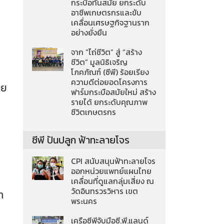
กระบือทันสมัย ยกระดับ
อาชีพเกษตรกรและขับ
เคลื่อนเศรษฐกิจฐานราก
อย่างยั่งยืน
จาก “ไถ่ชีวิต” สู่ “สร้าง
ชีวิต” มูลนิธิเจริญ
โภคภัณฑ์ (ซีพี) ร้อยเรียง
ความดีต่อยอดโครงการ
าย
ฟาร์มกระบือสมัยใหม่ สร้าง
รายได้ ยกระดับคุณภาพ
ชีวิตเกษตรกร
ซีพี ปันปลูก ฟ้าทะลายโจร
CPI สนับสนุนฟ้าทะลายโจร
ออกหน่วยแพทย์แผนไทย
เคลื่อนที่ดูแลกลุ่มเสี่ยง ณ
วัดอินทรวรวิหาร เขต
ท
พระนคร
เครือซีพีจับมือซี.พี.แลนด์