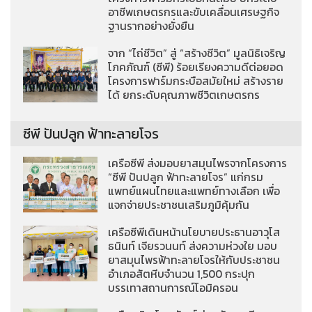
อาชีพเกษตรกรและขับเคลื่อนเศรษฐกิจ
ฐานรากอย่างยั่งยืน
จาก “ไถ่ชีวิต” สู่ “สร้างชีวิต” มูลนิธิเจริญ
โภคภัณฑ์ (ซีพี) ร้อยเรียงความดีต่อยอด
โครงการฟาร์มกระบือสมัยใหม่ สร้างราย
ได้ ยกระดับคุณภาพชีวิตเกษตรกร
ซีพี ปันปลูก ฟ้าทะลายโจร
เครือซีพี ส่งมอบยาสมุนไพรจากโครงการ
“ซีพี ปันปลูก ฟ้าทะลายโจร” แก่กรม
แพทย์แผนไทยและแพทย์ทางเลือก เพื่อ
แจกจ่ายประชาชนเสริมภูมิคุ้มกัน
เครือซีพีเดินหน้านโยบายประธานอาวุโส
ธนินท์ เจียรวนนท์ ส่งความห่วงใย มอบ
ยาสมุนไพรฟ้าทะลายโจรให้กับประชาชน
อำเภอสัตหีบจำนวน 1,500 กระปุก
บรรเทาสถานการณ์โอมิครอน