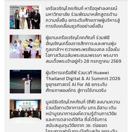
เครือเจริญโภคภัณฑ์ หารือจุฬาลงกรณ์
มหาวิทยาลัย ร่วมพัฒนาหลักสูตรด้าน
ความยั่งยืน ยกระดับศักยภาพผู้บริหารสู่
การขับเคลื่อนธุรกิจอย่างยั่งยืน
ผู้แทนเครือเจริญโภคภัณฑ์ ร่วมพิธี
อัญเชิญเครื่องราชสักการะและพานพุ่ม
ทูลเกล้าฯ ถวายพระพรชัยมงคล เนื่องใน
โอกาสวันเฉลิมพระชนมพรรษา พระบาท
สมเด็จพระเจ้าอยู่หัว 28 กรกฎาคม 2569
ผู้บริหารเครือซีพี ร่วมเวที Huawei
Thailand Digital & AI Summit 2026
ชูยุทธศาสตร์ AI For All ยกระดับ
ศักยภาพองค์กร สู่การใช้งานจริง
มูลนิธิเจริญโภคภัณฑ์ (ซีพี) ลงนามความ
ร่วมมือทางวิชาการกับ มทร.อีสาน เดิน
หน้าบูรณาการองค์ความรู้ด้านการวิจัย
และการตลาดดิจิทัล ซึ่งได้รับการ
สนับสนุนทุนวิจัยจาก วช. ต่อยอด
โครงการฟาร์มกระบือทันสมัย ยกระดับ