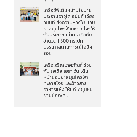
เครือซีพีเดินหน้านโยบาย
ประธานอาวุโส ธนินท์ เจียร
วนนท์ ส่งความห่วงใย มอบ
ยาสมุนไพรฟ้าทะลายโจรให้
กับประชาชนอำเภอสัตหีบ
จำนวน 1,500 กระปุก
บรรเทาสถานการณ์โอมิค
รอน
เครือเจริญโภคภัณฑ์ ร่วม
กับ เอเชีย เอรา วัน เดิน
หน้ามอบยาสมุนไพรฟ้า
ทะลายโจร และข้าวสาร
อาหารแห้ง ให้แก่ 7 ชุมชน
ย่านมักกะสัน