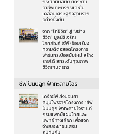
กระบือทันสมัย ยกระดับ
อาชีพเกษตรกรและขับ
เคลื่อนเศรษฐกิจฐานราก
อย่างยั่งยืน
จาก “ไถ่ชีวิต” สู่ “สร้าง
ชีวิต” มูลนิธิเจริญ
โภคภัณฑ์ (ซีพี) ร้อยเรียง
ความดีต่อยอดโครงการ
ฟาร์มกระบือสมัยใหม่ สร้าง
รายได้ ยกระดับคุณภาพ
ชีวิตเกษตรกร
ซีพี ปันปลูก ฟ้าทะลายโจร
เครือซีพี ส่งมอบยา
สมุนไพรจากโครงการ “ซีพี
ปันปลูก ฟ้าทะลายโจร” แก่
กรมแพทย์แผนไทยและ
แพทย์ทางเลือก เพื่อแจก
จ่ายประชาชนเสริม
ภูมิคุ้มกัน