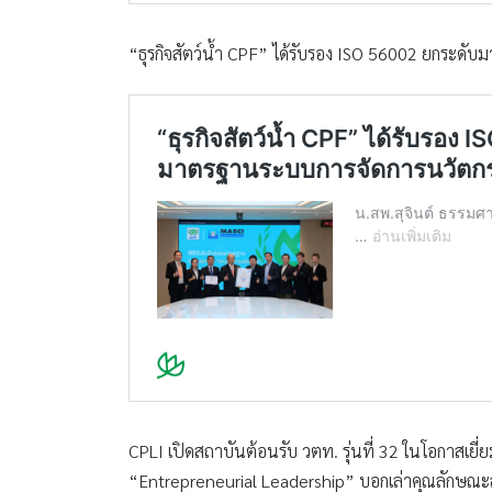
“ธุรกิจสัตว์น้ำ CPF” ได้รับรอง ISO 56002 ยกระด
CPLI เปิดสถาบันต้อนรับ วตท. รุ่นที่ 32 ในโอกาสเ
“Entrepreneurial Leadership” บอกเล่าคุณลักษณะส