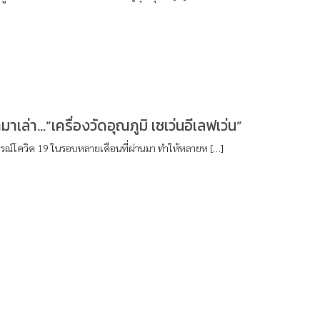
าเล่า…”เครื่องวัดอุณภูมิ เซเว่นอีเลฟเว่น”
ณ์โควิด 19 ในรอบหลายเดือนที่ผ่านมา ทำให้หลายห […]