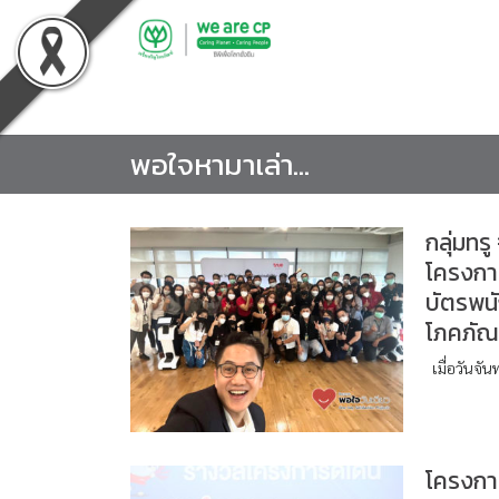
Skip
to
content
พอใจหามาเล่า…
กลุ่มทร
โครงกา
บัตรพน
โภคภัณ
เมื่อวันจัน
โครงการ