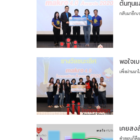
ต้นทุนแ
กลับมาอีกเจ
พอใจเบเ
เพิ่งผ่านม
เคยสงสัย
คำตอบก็คือผ