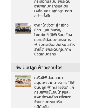
กระบือทันสมัย ยกระดับ
อาชีพเกษตรกรและขับ
เคลื่อนเศรษฐกิจฐานราก
อย่างยั่งยืน
จาก “ไถ่ชีวิต” สู่ “สร้าง
ชีวิต” มูลนิธิเจริญ
โภคภัณฑ์ (ซีพี) ร้อยเรียง
ความดีต่อยอดโครงการ
ฟาร์มกระบือสมัยใหม่ สร้าง
รายได้ ยกระดับคุณภาพ
ชีวิตเกษตรกร
ซีพี ปันปลูก ฟ้าทะลายโจร
เครือซีพี ส่งมอบยา
สมุนไพรจากโครงการ “ซีพี
ปันปลูก ฟ้าทะลายโจร” แก่
กรมแพทย์แผนไทยและ
แพทย์ทางเลือก เพื่อแจก
จ่ายประชาชนเสริม
ภูมิคุ้มกัน