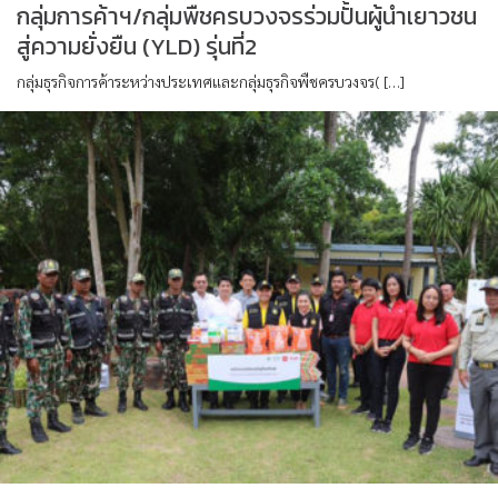
กลุ่มการค้าฯ/กลุ่มพืชครบวงจรร่วมปั้นผู้นำเยาวชน
สู่ความยั่งยืน (YLD) รุ่นที่2
กลุ่มธุรกิจการค้าระหว่างประเทศและกลุ่มธุรกิจพืชครบวงจร( […]