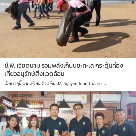
ซี.พี. เวียดนาม รวมพลังเก็บขยะทะเล กระตุ้นท่อง
เที่ยวอนุรักษ์สิ่งแวดล้อม
เมื่อเร็วๆนี้ นายเหงียน ต้วน ทัน (Mr.Nguyen Tuan Thanh) […]