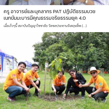
ครู อาจารย์และบุคลากร PAT ปฏิบัติธรรมบวช
เนกขัมมะบารมีคุณธรรมจริยธรรมยุค 4.0
เมื่อเร็วๆนี้ สถาบันปัญญาวิชชาลัย วัดชลประทานรังสฤษดิ์พ […]