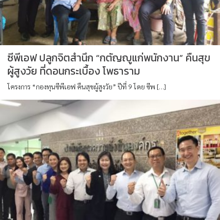
ซีพีเอฟ ปลูกจิตสำนึก “กตัญญูแก่พนักงาน” คืนสุข
ผู้สูงวัย ที่ดอนกระเบื้อง โพธาราม
โครงการ “กองทุนซีพีเอฟ คืนสุขผู้สูงวัย” ปีที่ 9 โดย ซีพ […]