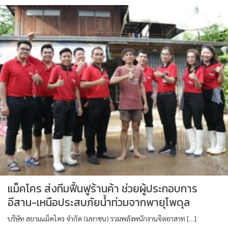
แม็คโคร ส่งทีมฟื้นฟูร้านค้า ช่วยผู้ประกอบการ
อีสาน-เหนือประสบภัยน้ำท่วมจากพายุโพดุล
บริษัท สยามแม็คโคร จำกัด (มหาชน) รวมพลังพนักงานจิตอาสาท […]