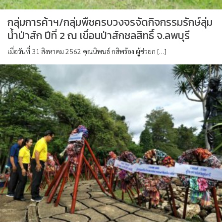
กลุ่มการค้าฯ/กลุ่มพืชครบวงจรจัดกิจกรรมรักษ์ลุ่ม
น้ำป่าสัก ปีที่ 2 ณ เขื่อนป่าสักชลสิทธิ์ จ.ลพบุรี
เมื่อวันที่ 31 สิงหาคม 2562 คุณนิพนธ์ กสิพร้อง ผู้ช่วยก […]