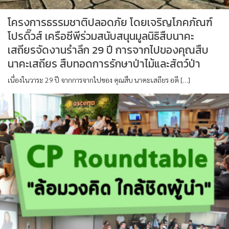
โครงการธรรมชาติปลอดภัย โดยเจริญโภคภัณฑ์
โปรดิ๊วส์ เครือซีพีร่วมสนับสนุนมูลนิธิสืบนาคะ
เสถียรจัดงานรำลึก 29 ปี การจากไปของคุณสืบ
นาคะเสถียร สืบทอดการรักษาป่าไม้และสัตว์ป่า
เนื่องในวาระ 29 ปี จากการจากไปของ คุณสืบ นาคะเสถียร อดี […]