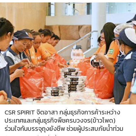
CSR SPIRIT จิตอาสา กลุ่มธุรกิจการค้าระหว่าง
ประเทศและกลุ่มธุรกิจพืชครบวงจร(ข้าวโพด)
ร่วมใจกันบรรจุถุงยังชีพ ช่วยผู้ประสบภัยน้ำท่วม