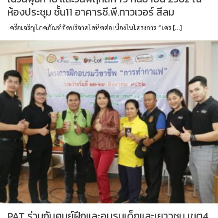
ห้องประชุม ชั้น11 อาคารซี.พี.ทาวเวอร์ สีลม
เครือเจริญโภคภัณฑ์จัดบริจาคโลหิตต่อเนื่องในโครงการ “เคร […]
PAT ร่วมกับศูนย์ฝึกและอบรมเด็กและเยาวชน เขต4