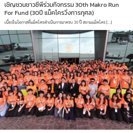
เชิญชวนชาวซีพีร่วมกิจกรรม 30th Makro Run
For Fund (30ปี แม็คโครวิ่งการกุศล)
เนื่องในโอกาสที่แม็คโครดำเนินการมาครบ 30 ปี สยามแม็คโคร […]