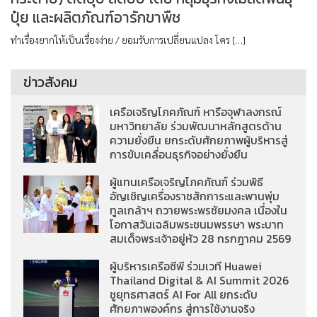
ปุ๋ย และผลิตภัณฑ์อารักขาพืช
ทำเรื่องยากให้เป็นเรื่องง่าย / ยอมรับการเปลี่ยนแปลง โคร […]
ข่าวสังคม
เครือเจริญโภคภัณฑ์ หารือจุฬาลงกรณ์
มหาวิทยาลัย ร่วมพัฒนาหลักสูตรด้าน
ความยั่งยืน ยกระดับศักยภาพผู้บริหารสู่
การขับเคลื่อนธุรกิจอย่างยั่งยืน
ผู้แทนเครือเจริญโภคภัณฑ์ ร่วมพิธี
อัญเชิญเครื่องราชสักการะและพานพุ่ม
ทูลเกล้าฯ ถวายพระพรชัยมงคล เนื่องใน
โอกาสวันเฉลิมพระชนมพรรษา พระบาท
สมเด็จพระเจ้าอยู่หัว 28 กรกฎาคม 2569
ผู้บริหารเครือซีพี ร่วมเวที Huawei
Thailand Digital & AI Summit 2026
ชูยุทธศาสตร์ AI For All ยกระดับ
ศักยภาพองค์กร สู่การใช้งานจริง