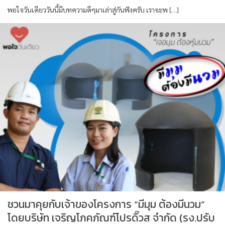
พอใจวันเดียววันนี้มีบทความดีๆมาเล่าสู่กันฟังครับ เราจะพ […]
ชวนมาคุยกับเจ้าของโครงการ “มีมุม ต้องมีนวม”
โดยบริษัท เจริญโภคภัณฑ์โปรดิ๊วส จำกัด (รง.ปรับ