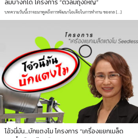
ล้มบ้างก็ได้ โครงการ “ตัวล้มถุงใหญ่”
บทความวันนี้เราจะมาพูดถึงการพัฒนาไอเดียในการทำงาน ของกล […]
โอ้วนี่มัน…บักแตงโม โครงการ “เครื่องแยกเมล็ด