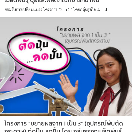
ยอมรับการเปลี่ยนแปลง โครงการ “2 in 1” โดยกลุ่มธุรกิจ เม […]
โครงการ “ขยายผลจาก 1 เป็น 3” (อุปกรณ์พับตัด
กระดาษ) ตัดปุ๊บ ลดปั๊บ โดย กลุ่มธุรกิจเมล็ดพันธุ์