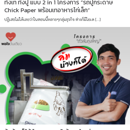
ทั้งเท ทั้งปู แบบ 2 in 1 โครงการ “รถปูกระดาษ
Chick Paper พร้อมเทอาหารไก่เล็ก”
ปฏิเสธไม่ได้เลยว่าในตอนนี้หลายๆกลุ่มธุรกิจ ต่างก็มีไอเด […]