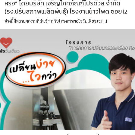
หรอ” โดยบริษัท เจริญโภคภัณฑ์โปรดิ๊วส จำกัด
(รง.ปรับสภาพเมล็ดพันธุ์) โรงงานข้าวโพด ซอย12
ช่วงนี้มีหลายผลงานที่ส่งเข้ามากับโครงการพอใจวันเดียว เร […]