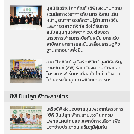
มูลนิธิเจริญโภคภัณฑ์ (ซีพี) ลงนามความ
ร่วมมือทางวิชาการกับ มทร.อีสาน เดิน
หน้าบูรณาการองค์ความรู้ด้านการวิจัย
และการตลาดดิจิทัล ซึ่งได้รับการ
สนับสนุนทุนวิจัยจาก วช. ต่อยอด
โครงการฟาร์มกระบือทันสมัย ยกระดับ
อาชีพเกษตรกรและขับเคลื่อนเศรษฐกิจ
ฐานรากอย่างยั่งยืน
จาก “ไถ่ชีวิต” สู่ “สร้างชีวิต” มูลนิธิเจริญ
โภคภัณฑ์ (ซีพี) ร้อยเรียงความดีต่อยอด
โครงการฟาร์มกระบือสมัยใหม่ สร้างราย
ได้ ยกระดับคุณภาพชีวิตเกษตรกร
ซีพี ปันปลูก ฟ้าทะลายโจร
เครือซีพี ส่งมอบยาสมุนไพรจากโครงการ
“ซีพี ปันปลูก ฟ้าทะลายโจร” แก่กรม
แพทย์แผนไทยและแพทย์ทางเลือก เพื่อ
แจกจ่ายประชาชนเสริมภูมิคุ้มกัน