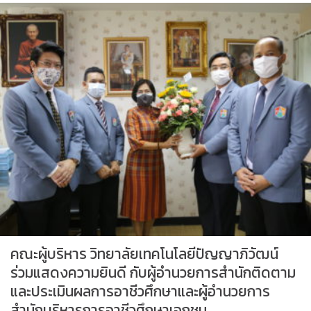
คณะผู้บริหาร วิทยาลัยเทคโนโลยีปัญญาภิวัฒน์
ร่วมแสดงความยินดี กับผู้อำนวยการสำนักติดตาม
และประเมินผลการอาชีวศึกษาและผู้อำนวยการ
สำนักบริหารการอาชีวศึกษาเอกชน