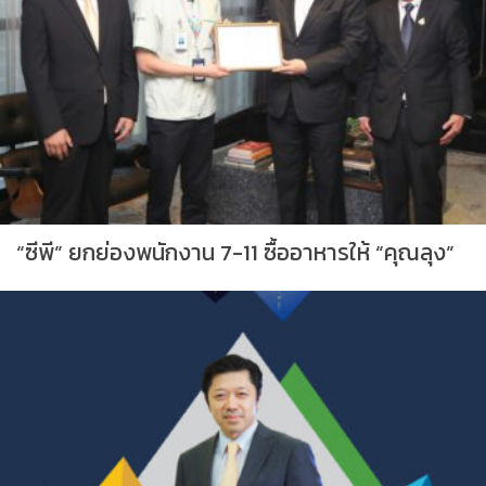
“ซีพี” ยกย่องพนักงาน 7-11 ซื้ออาหารให้ “คุณลุง”