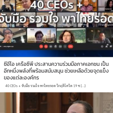
ซีอีโอ เครือซีพี ประสานความร่วมมือภาคเอกชน เป็น
อีกหนึ่งพลังที่พร้อมสนับสนุน ช่วยเหลือด้วยจุดแข็ง
ของแต่ละองค์กร
40 CEOs + จับมือ รวมใจ พาไทยรอด วิกฤติโควิด 19 ซ […]