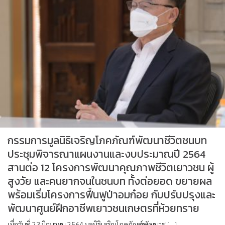
กรรมการมูลนิธิเจริญโภคภัณฑ์พัฒนาชีวิตชนบท
ประชุมพิจารณาแผนงานและงบประมาณปี 2564
สานต่อ 12 โครงการพัฒนาคุณภาพชีวิตเยาวชน ผู้
สูงวัย และคนยากจนในชนบท ทั้งต่อยอด ขยายผล
พร้อมเริ่มโครงการฟื้นฟูป่าอมก๋อย กับปรับปรุงและ
พัฒนาศูนย์ฝึกอาชีพเยาวชนเกษตรที่ห้วยทราย
เมื่อวันที่ 23 มิถุนายน 2564 มูลนิธิเจริญโภคภัณฑ์พัฒนาช […]