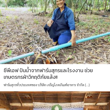
ซีพีเอฟ ปันน้ำจากฟาร์มสุกรและโรงงาน ช่วย
เกษตรกรฝ่าวิกฤติภัยแล้ง!!
ฟาร์มสุกรทั่วประเทศของ บริษัท เจริญโภคภัณฑ์อาหาร จำกัด […]