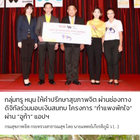
กลุ่มทรู หนุน ให้คำปรึกษาสุขภาพจิต ผ่านช่องทาง
ดิจิทัลร่วมมอบเงินสมทบ โครงการ “กำแพงพักใจ”
ผ่าน “อูก้า” แอปฯ
กรมสุขภาพจิต กระทรวงสาธารณสุข โดย นายแพทย์เกียรติภูมิ ว […]