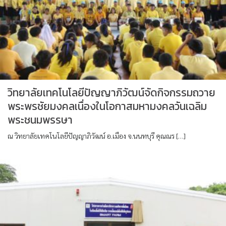
วิทยาลัยเทคโนโลยีปัญญาภิวัฒน์จัดกิจกรรมถวาย
พระพรชัยมงคลเนื่องในโอกาสมหามงคลวันเฉลิม
พระชนมพรรษา
ณ วิทยาลัยเทคโนโลยีปัญญาภิวัฒน์ อ.เมือง จ.นนทบุรี คุณณร […]