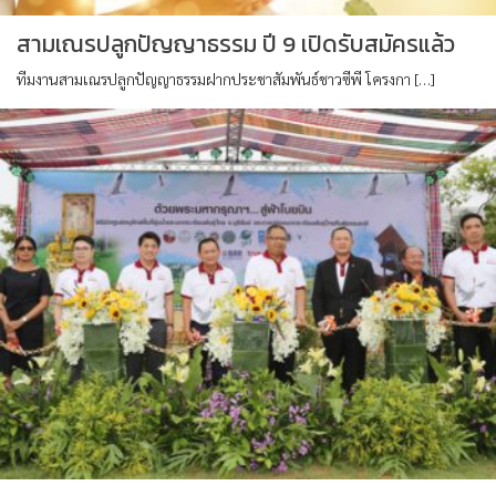
สามเณรปลูกปัญญาธรรม ปี 9 เปิดรับสมัครแล้ว
ทีมงานสามเณรปลูกปัญญาธรรมฝากประชาสัมพันธ์ชาวซีพี โครงกา […]