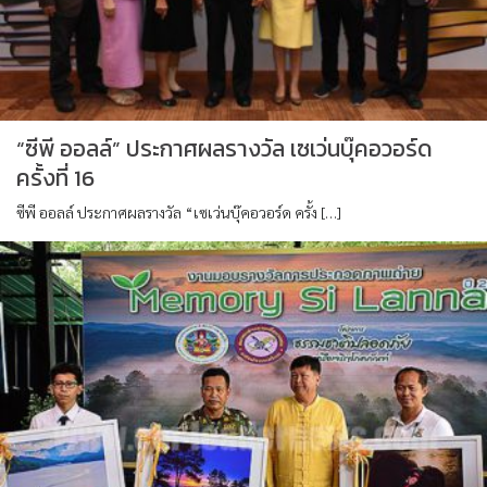
“ซีพี ออลล์” ประกาศผลรางวัล เซเว่นบุ๊คอวอร์ด
ครั้งที่ 16
ซีพี ออลล์ ประกาศผลรางวัล “เซเว่นบุ๊คอวอร์ด ครั้ง […]