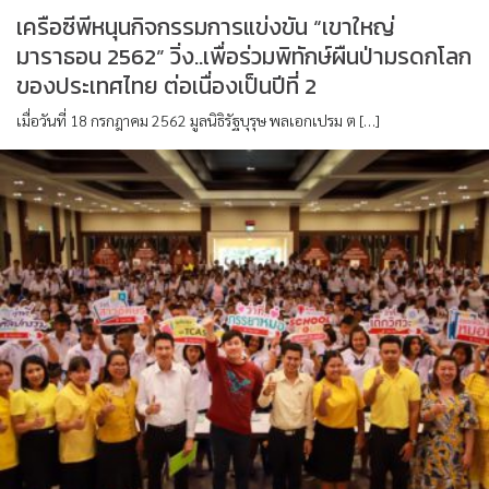
เครือซีพีหนุนกิจกรรมการแข่งขัน “เขาใหญ่
มาราธอน 2562” วิ่ง..เพื่อร่วมพิทักษ์ผืนป่ามรดกโลก
ของประเทศไทย ต่อเนื่องเป็นปีที่ 2
เมื่อวันที่ 18 กรกฎาคม 2562 มูลนิธิรัฐบุรุษ พลเอกเปรม ต […]