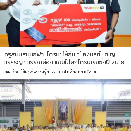
ทรูสนับสนุนกีฬา ‘โดรน’ ให้กับ “น้องมิลค์” ด.ญ
วรรรญา วรรณผ่อง แชมป์โลกโดรนเรซซิ่งปี 2018
คุณอภิรมย์ สินธุพันธ์ รองผู้อำนวยการฝ่ายสื่อสารการตลาด […]