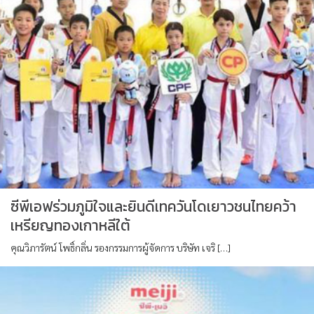
ซีพีเอฟร่วมภูมิใจและยินดีเทควันโดเยาวชนไทยคว้า
เหรียญทองเกาหลีใต้
คุณวิภารัตน์ โพธิ์กลิ่น รองกรรมการผู้จัดการ บริษัท เจริ […]