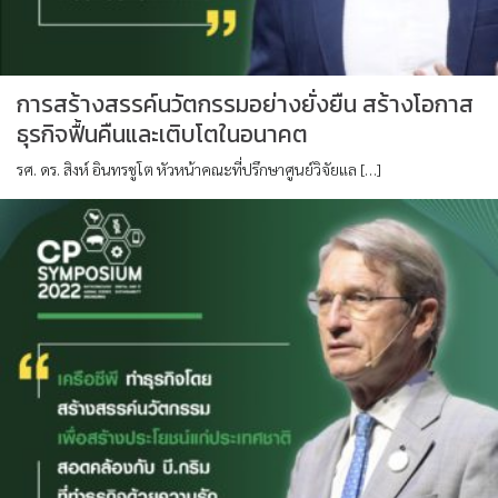
การสร้างสรรค์นวัตกรรมอย่างยั่งยืน สร้างโอกาส
ธุรกิจฟื้นคืนและเติบโตในอนาคต
รศ. ดร. สิงห์ อินทรชูโต หัวหน้าคณะที่ปรึกษาศูนย์วิจัยแล […]