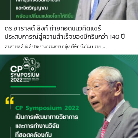
ดร.ฮาราลด์ ลิงค์ ถ่ายทอดแนวคิดแชร์
ประสบการณ์สู่ความสำเร็จของบีกริมกว่า 140 ปี
ดร.ฮาราลด์ ลิงค์ ประธานกรรมการ กลุ่มบริษัท บี.กริม บรรย […]