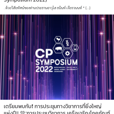
. ด้วยวิสัยทัศน์ของท่านประธานอาวุโส ธนินท์ เจียรวนนท์ “ […]
เตรียมพบกับ❗️ การประชุมทางวิชาการที่ยิ่งใหญ่
แห่งปี‼️ 💚’การประชุมวิชาการ เครือเจริญโภคภัณฑ์